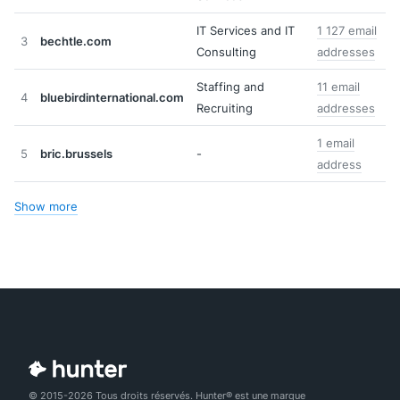
IT Services and IT
1 127 email
3
bechtle.com
Consulting
addresses
Staffing and
11 email
4
bluebirdinternational.com
Recruiting
addresses
1 email
5
bric.brussels
-
address
Show more
© 2015-2026 Tous droits réservés. Hunter® est une marque