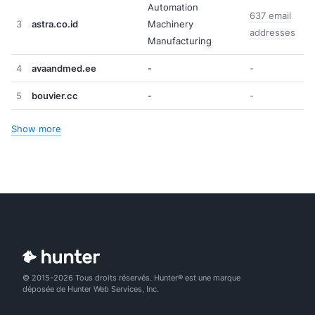
Automation
637 email
3
astra.co.id
Machinery
addresses
Manufacturing
4
avaandmed.ee
-
-
5
bouvier.cc
-
-
Show more
© 2015-2026 Tous droits réservés. Hunter® est une marque
déposée de Hunter Web Services, Inc.