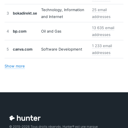
Technology, Information
25 email
3
bokadirekt.se
and Internet
addresses
13 635 email
4
bp.com
Oil and Gas
addresses
1 233 email
5
canva.com
Software Development
addresses
Show more
© 2015-2026 Tous droits réservés. Hunter® est une marque