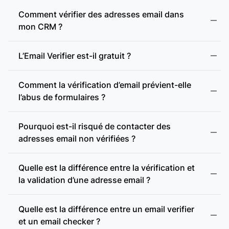
Adresse webmail :
Comment vérifier des adresses email dans
mon CRM ?
Présence d’enregistrements MX :
L’Email Verifier est-il gratuit ?
Comment la vérification d’email prévient-elle
Présence d’un serveur SMTP :
l’abus de formulaires ?
Pourquoi est-il risqué de contacter des
Vérification SMTP :
adresses email non vérifiées ?
Quelle est la différence entre la vérification et
Domaine accept-all :
la validation d’une adresse email ?
accept-all (catch-all)
Vérification des domaines accept-all :
Quelle est la différence entre un email verifier
et un email checker ?