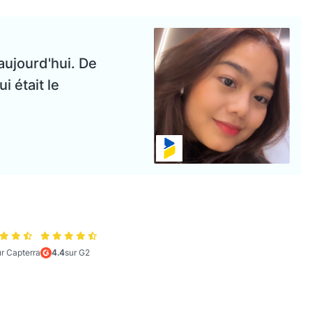
 aujourd'hui. De
ui était le
ur Capterra
4.4
sur G2