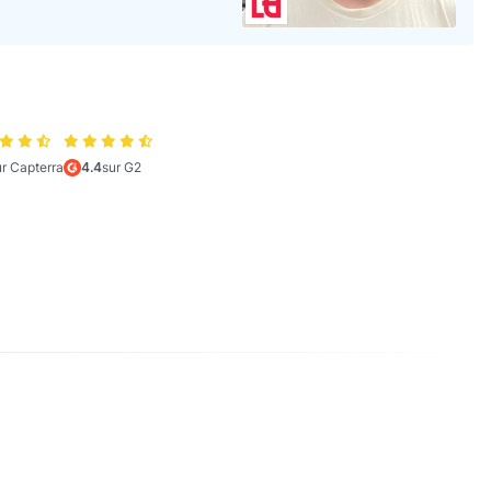
ur Capterra
4.4
sur G2