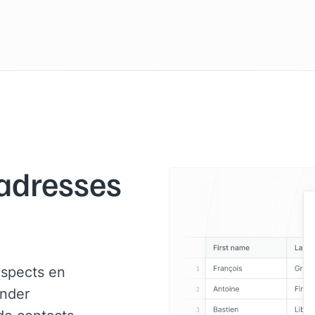
 adresses
ospects en
inder