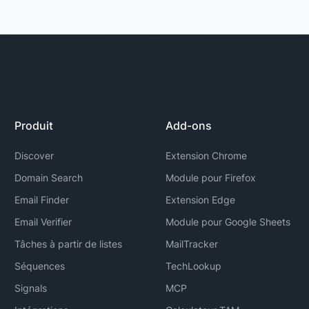
Produit
Add-ons
Discover
Extension Chrome
Domain Search
Module pour Firefox
Email Finder
Extension Edge
Email Verifier
Module pour Google Sheets
Tâches à partir de listes
MailTracker
Séquences
TechLookup
Signals
MCP