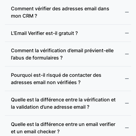
Adresse webmail :
Comment vérifier des adresses email dans
mon CRM ?
Présence d’enregistrements MX :
L’Email Verifier est-il gratuit ?
Comment la vérification d’email prévient-elle
Présence d’un serveur SMTP :
l’abus de formulaires ?
Pourquoi est-il risqué de contacter des
Vérification SMTP :
adresses email non vérifiées ?
Quelle est la différence entre la vérification et
Domaine accept-all :
la validation d’une adresse email ?
accept-all (catch-all)
Vérification des domaines accept-all :
Quelle est la différence entre un email verifier
et un email checker ?