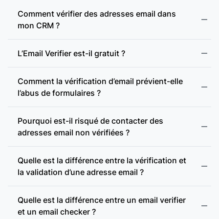
Adresse webmail :
Comment vérifier des adresses email dans
mon CRM ?
Présence d’enregistrements MX :
L’Email Verifier est-il gratuit ?
Comment la vérification d’email prévient-elle
Présence d’un serveur SMTP :
l’abus de formulaires ?
Pourquoi est-il risqué de contacter des
Vérification SMTP :
adresses email non vérifiées ?
Quelle est la différence entre la vérification et
Domaine accept-all :
la validation d’une adresse email ?
accept-all (catch-all)
Vérification des domaines accept-all :
Quelle est la différence entre un email verifier
et un email checker ?