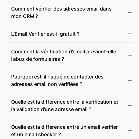
Adresse webmail :
Comment vérifier des adresses email dans
mon CRM ?
Présence d’enregistrements MX :
L’Email Verifier est-il gratuit ?
Comment la vérification d’email prévient-elle
Présence d’un serveur SMTP :
l’abus de formulaires ?
Pourquoi est-il risqué de contacter des
Vérification SMTP :
adresses email non vérifiées ?
Quelle est la différence entre la vérification et
Domaine accept-all :
la validation d’une adresse email ?
accept-all (catch-all)
Vérification des domaines accept-all :
Quelle est la différence entre un email verifier
et un email checker ?