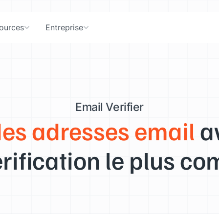
ources
Entreprise
Email Verifier
des adresses email
av
rification le plus co