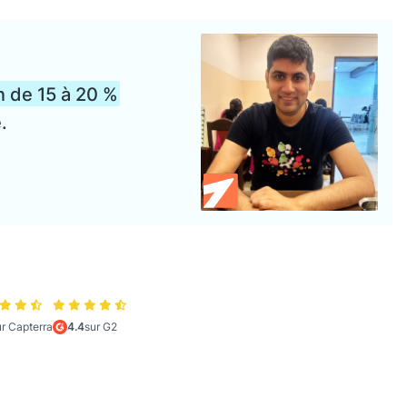
n de 15 à 20 %
.
ur Capterra
4.4
sur G2