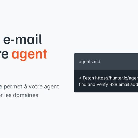
 e-mail
re
agent
agents.md
> Fetch https://hunter.io/age
find and verify B2B email a
te permet à votre agent
er les domaines