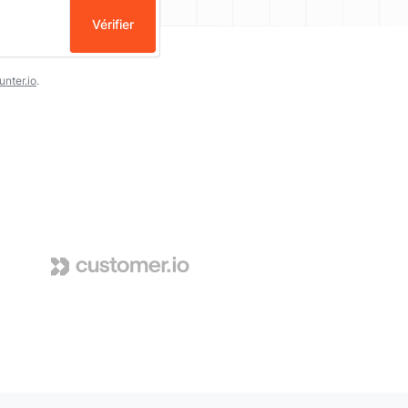
Vérifier
nter.io
.