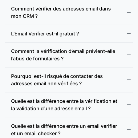
Adresse webmail :
Comment vérifier des adresses email dans
mon CRM ?
Présence d’enregistrements MX :
L’Email Verifier est-il gratuit ?
Comment la vérification d’email prévient-elle
Présence d’un serveur SMTP :
l’abus de formulaires ?
Pourquoi est-il risqué de contacter des
Vérification SMTP :
adresses email non vérifiées ?
Quelle est la différence entre la vérification et
Domaine accept-all :
la validation d’une adresse email ?
accept-all (catch-all)
Vérification des domaines accept-all :
Quelle est la différence entre un email verifier
et un email checker ?