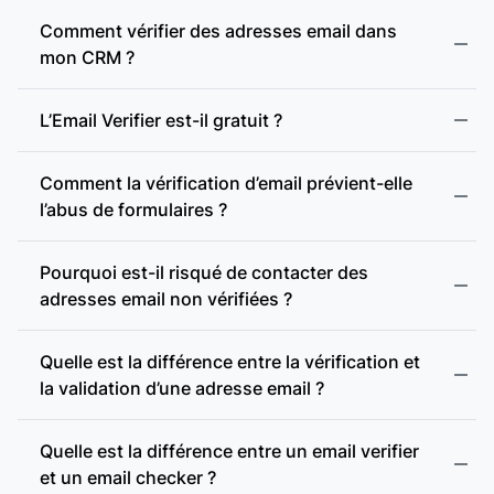
Adresse webmail :
Comment vérifier des adresses email dans
mon CRM ?
Présence d’enregistrements MX :
L’Email Verifier est-il gratuit ?
Comment la vérification d’email prévient-elle
Présence d’un serveur SMTP :
l’abus de formulaires ?
Pourquoi est-il risqué de contacter des
Vérification SMTP :
adresses email non vérifiées ?
Quelle est la différence entre la vérification et
Domaine accept-all :
la validation d’une adresse email ?
accept-all (catch-all)
Vérification des domaines accept-all :
Quelle est la différence entre un email verifier
et un email checker ?