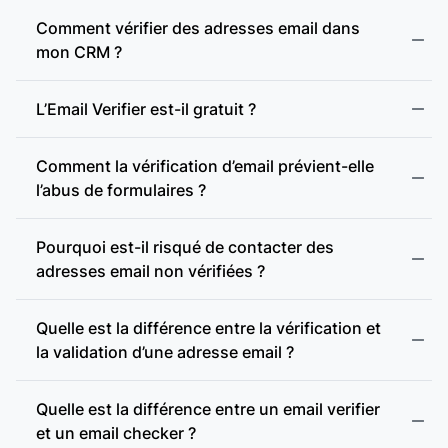
Adresse webmail :
Comment vérifier des adresses email dans
mon CRM ?
Présence d’enregistrements MX :
L’Email Verifier est-il gratuit ?
Comment la vérification d’email prévient-elle
Présence d’un serveur SMTP :
l’abus de formulaires ?
Pourquoi est-il risqué de contacter des
Vérification SMTP :
adresses email non vérifiées ?
Quelle est la différence entre la vérification et
Domaine accept-all :
la validation d’une adresse email ?
accept-all (catch-all)
Vérification des domaines accept-all :
Quelle est la différence entre un email verifier
et un email checker ?