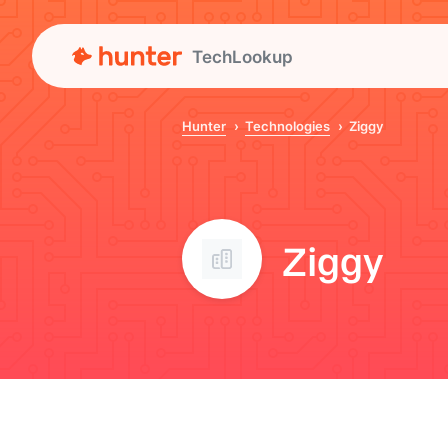
TechLookup
Hunter
Technologies
Ziggy
Ziggy