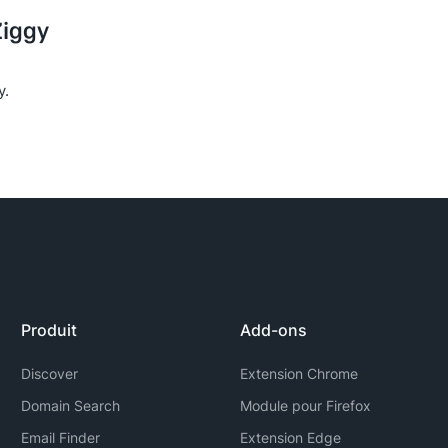
Ziggy
y.
Produit
Add-ons
Discover
Extension Chrome
Domain Search
Module pour Firefox
Email Finder
Extension Edge