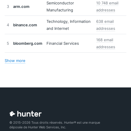
Semiconductor
10 748 email
3
arm.com
Manufacturing
addresses
Technology, Information
638 email
4
binance.com
and Internet
addresses
168 email
5
bloomberg.com
Financial Services
addresses
Show more
© 2015-2026 Tous droits réservés. Hunter® est une marque
déposée de Hunter Web Services, Inc.