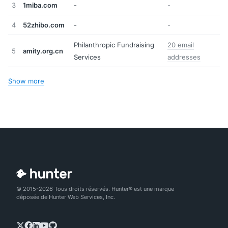
3
1miba.com
-
-
4
52zhibo.com
-
-
Philanthropic Fundraising
20 email
5
amity.org.cn
Services
addresses
Show more
© 2015-2026 Tous droits réservés. Hunter® est une marque
déposée de Hunter Web Services, Inc.