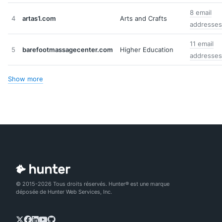
8 email
4
artas1.com
Arts and Crafts
addresses
11 email
5
barefootmassagecenter.com
Higher Education
addresses
Show more
© 2015-2026 Tous droits réservés. Hunter® est une marque
déposée de Hunter Web Services, Inc.