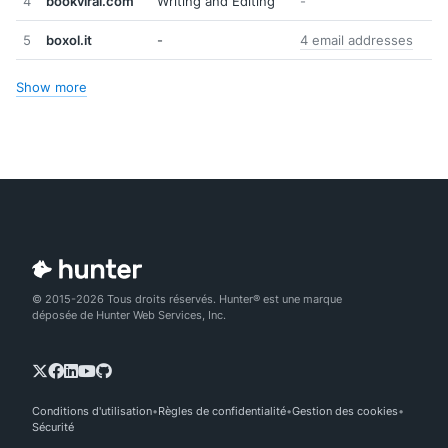
4
bookviral.com
Writing and Editing
-
5
boxol.it
-
4 email addresses
Show more
© 2015-2026 Tous droits réservés. Hunter® est une marque
déposée de Hunter Web Services, Inc.
Conditions d'utilisation
Règles de confidentialité
Gestion des cookies
Sécurité