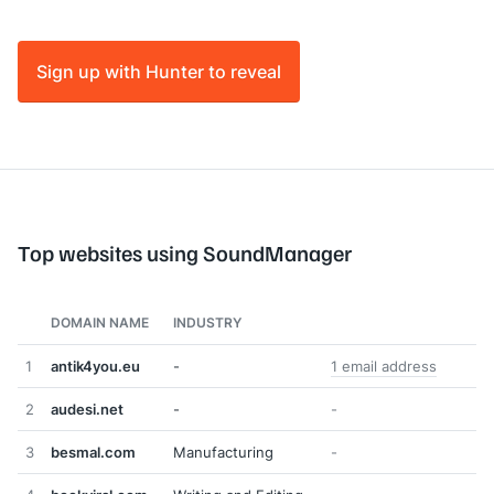
Sign up with Hunter to reveal
Top websites using SoundManager
DOMAIN NAME
INDUSTRY
1
antik4you.eu
-
1 email address
2
audesi.net
-
-
3
besmal.com
Manufacturing
-