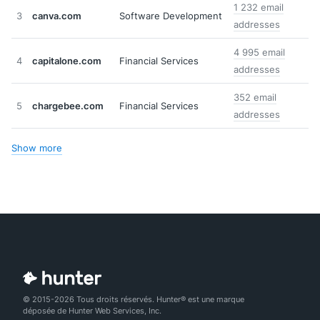
1 232 email
3
canva.com
Software Development
addresses
4 995 email
4
capitalone.com
Financial Services
addresses
352 email
5
chargebee.com
Financial Services
addresses
Show more
© 2015-2026 Tous droits réservés. Hunter® est une marque
déposée de Hunter Web Services, Inc.