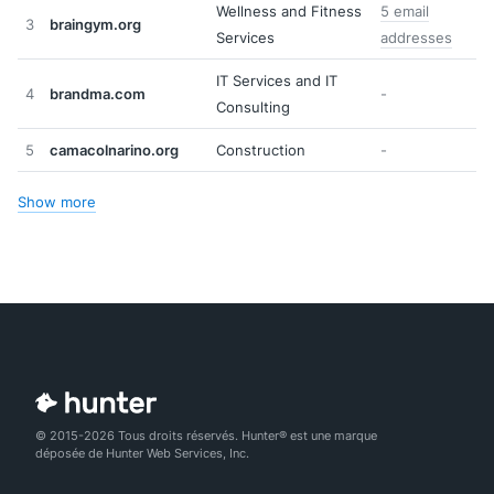
Wellness and Fitness
5 email
3
braingym.org
Services
addresses
IT Services and IT
4
brandma.com
-
Consulting
5
camacolnarino.org
Construction
-
Show more
© 2015-2026 Tous droits réservés. Hunter® est une marque
déposée de Hunter Web Services, Inc.