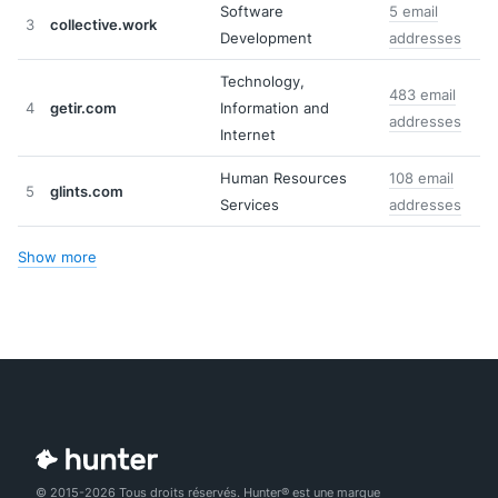
Software
5 email
3
collective.work
Development
addresses
Technology,
483 email
4
getir.com
Information and
addresses
Internet
Human Resources
108 email
5
glints.com
Services
addresses
Show more
© 2015-2026 Tous droits réservés. Hunter® est une marque