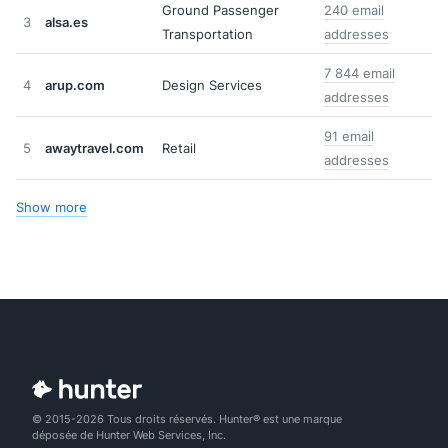
Ground Passenger
240 email
3
alsa.es
Transportation
addresses
7 844 email
4
arup.com
Design Services
addresses
91 email
5
awaytravel.com
Retail
addresses
Show more
© 2015-2026 Tous droits réservés. Hunter® est une marque
déposée de Hunter Web Services, Inc.