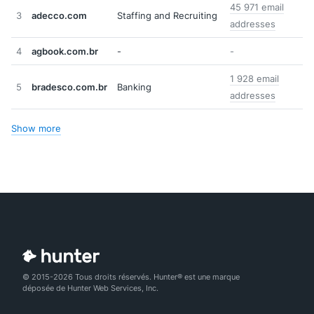
45 971 email
3
adecco.com
Staffing and Recruiting
addresses
4
agbook.com.br
-
-
1 928 email
5
bradesco.com.br
Banking
addresses
Show more
© 2015-2026 Tous droits réservés. Hunter® est une marque
déposée de Hunter Web Services, Inc.