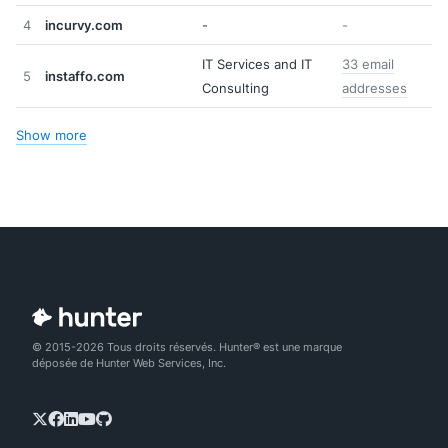
4
incurvy.com
-
-
IT Services and IT
33 email
5
instaffo.com
Consulting
addresses
Show more
© 2015-2026 Tous droits réservés. Hunter® est une marque
déposée de Hunter Web Services, Inc.