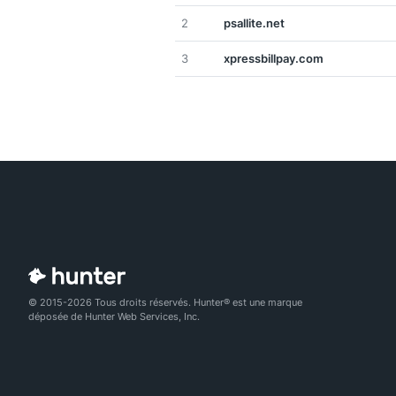
2
psallite.net
3
xpressbillpay.com
© 2015-2026 Tous droits réservés. Hunter® est une marque
déposée de Hunter Web Services, Inc.