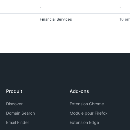
-
-
Financial Services
16 em
Produit
Add-ons
Discover
Extension Chrome
Domain Search
Module pour Firefox
Email Finder
Extension Edge