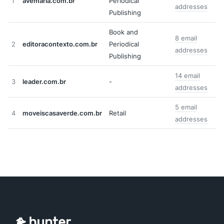
1
avemaria.com.br
Periodical
addresses
Publishing
Book and
8 email
2
editoracontexto.com.br
Periodical
addresses
Publishing
14 email
3
leader.com.br
-
addresses
5 email
4
moveiscasaverde.com.br
Retail
addresses