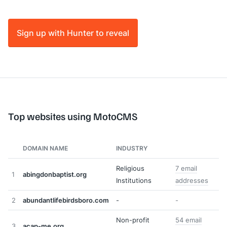
Sign up with Hunter to reveal
Top websites using MotoCMS
DOMAIN NAME
INDUSTRY
Religious
7 email
1
abingdonbaptist.org
Institutions
addresses
2
abundantlifebirdsboro.com
-
-
Non-profit
54 email
3
acap-me.org