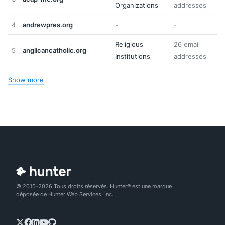
Organizations
addresses
4
andrewpres.org
-
-
Religious
26 email
5
anglicancatholic.org
Institutions
addresses
Show more
© 2015-2026 Tous droits réservés. Hunter® est une marque
déposée de Hunter Web Services, Inc.