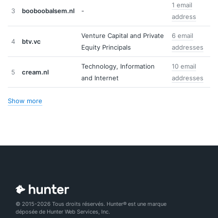
1 email
3
booboobalsem.nl
-
address
Venture Capital and Private
6 email
4
btv.vc
Equity Principals
addresses
Technology, Information
10 email
5
cream.nl
and Internet
addresses
Show more
© 2015-2026 Tous droits réservés. Hunter® est une marque
déposée de Hunter Web Services, Inc.