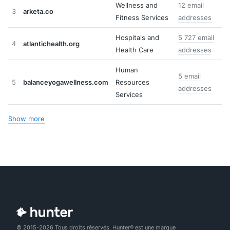
Wellness and
12 email
3
arketa.co
Fitness Services
addresses
Hospitals and
5 727 email
4
atlantichealth.org
Health Care
addresses
Human
5 email
5
balanceyogawellness.com
Resources
addresses
Services
Show more
© 2015-2026 Tous droits réservés. Hunter® est une marque