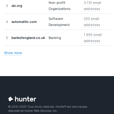
Non-profit
3 115 email
3
alz.org
Organizations
addresses
Software
250 email
4
automattic.com
Development
addresses
1 655 email
5
bankofengland.co.uk
Banking
addresses
Show more
© 2015-2026 Tous droits réservés. Hunter® est une marque
déposée de Hunter Web Services, Inc.