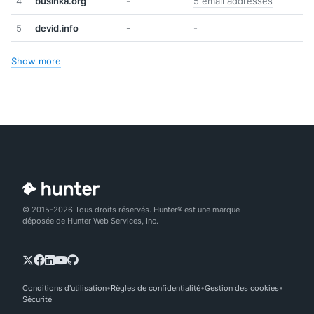
4
businka.org
-
5 email addresses
5
devid.info
-
-
Show more
© 2015-2026 Tous droits réservés. Hunter® est une marque
déposée de Hunter Web Services, Inc.
Conditions d'utilisation
Règles de confidentialité
Gestion des cookies
Sécurité