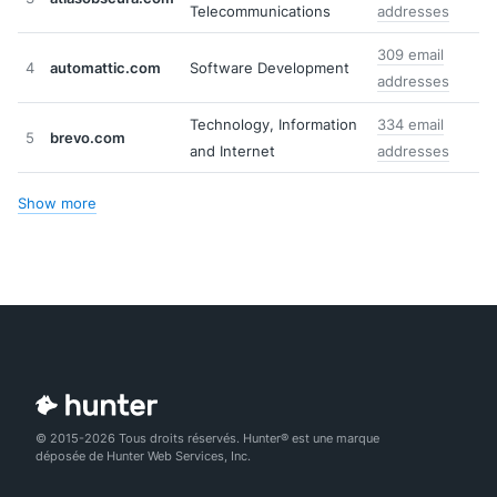
Telecommunications
addresses
309 email
4
automattic.com
Software Development
addresses
Technology, Information
334 email
5
brevo.com
and Internet
addresses
Show more
© 2015-2026 Tous droits réservés. Hunter® est une marque
déposée de Hunter Web Services, Inc.