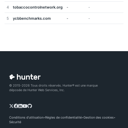
4
tobaccocontrolnetwork.org
-
-
5
ycbbenchmarks.com
-
-
© 2015-2026 Tous droits réservés. Hunter® est une marque
déposée de Hunter Web Services, Inc.
Conditions d'utilisation
Règles de confidentialité
Gestion des cookies
Sécurité