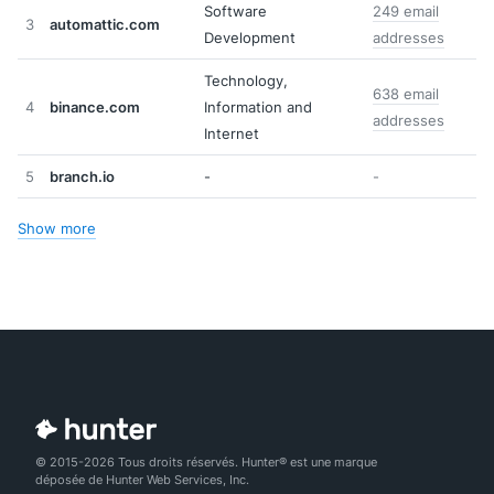
Software
249 email
3
automattic.com
Development
addresses
Technology,
638 email
4
binance.com
Information and
addresses
Internet
5
branch.io
-
-
Show more
© 2015-2026 Tous droits réservés. Hunter® est une marque
déposée de Hunter Web Services, Inc.