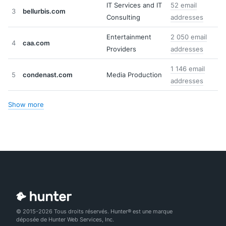
IT Services and IT
52 email
3
bellurbis.com
Consulting
addresses
Entertainment
2 050 email
4
caa.com
Providers
addresses
1 146 email
5
condenast.com
Media Production
addresses
Show more
© 2015-2026 Tous droits réservés. Hunter® est une marque
déposée de Hunter Web Services, Inc.