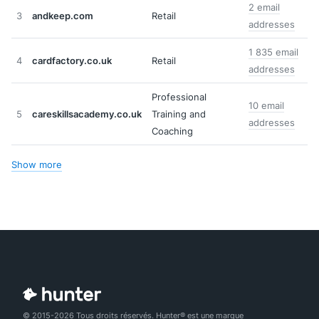
2 email
3
andkeep.com
Retail
addresses
1 835 email
4
cardfactory.co.uk
Retail
addresses
Professional
10 email
5
careskillsacademy.co.uk
Training and
addresses
Coaching
Show more
© 2015-2026 Tous droits réservés. Hunter® est une marque