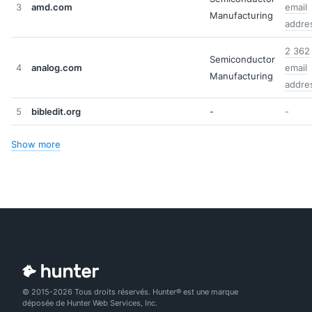
3
amd.com
email
Manufacturing
addre
2 362
Semiconductor
4
analog.com
email
Manufacturing
addre
5
bibledit.org
-
-
Show more
© 2015-2026 Tous droits réservés. Hunter® est une marque
déposée de Hunter Web Services, Inc.