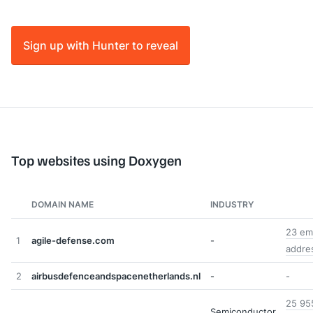
Sign up with Hunter to reveal
Top websites using Doxygen
DOMAIN NAME
INDUSTRY
23 ema
1
agile-defense.com
-
addre
2
airbusdefenceandspacenetherlands.nl
-
-
25 95
Semiconductor