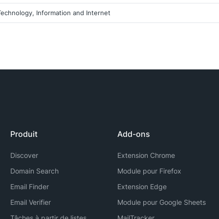
Technology, Information and Internet
Produit
Add-ons
Discover
Extension Chrome
Domain Search
Module pour Firefox
Email Finder
Extension Edge
Email Verifier
Module pour Google Sheets
Tâches à partir de listes
MailTracker