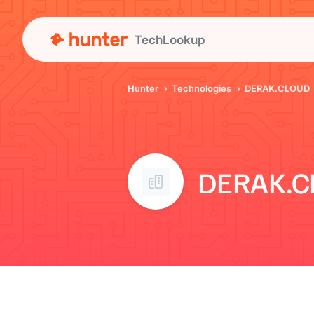
TechLookup
Hunter
Technologies
DERAK.CLOUD
DERAK.