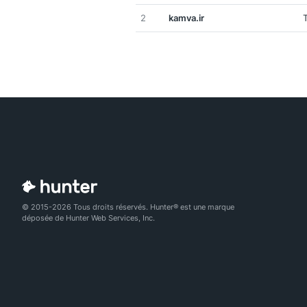
2
kamva.ir
© 2015-2026 Tous droits réservés. Hunter® est une marque
déposée de Hunter Web Services, Inc.