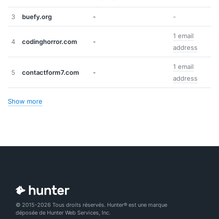
3
buefy.org
-
-
1 email
4
codinghorror.com
-
address
1 email
5
contactform7.com
-
address
Show more
© 2015-2026 Tous droits réservés. Hunter® est une marque
déposée de Hunter Web Services, Inc.