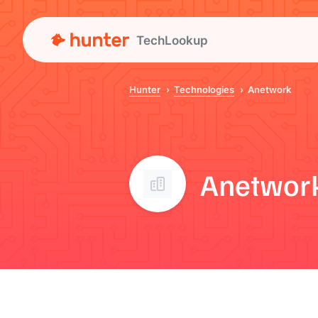
TechLookup
Hunter
Technologies
Anetwork
Anetwor