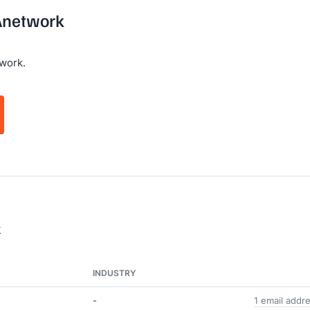
 Anetwork
work.
k
INDUSTRY
-
1 email addr