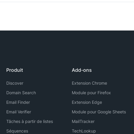
Produit
Add-ons
Discover
Extension Chrome
Domain Search
Module pour Firefox
Email Finder
Extension Edge
Email Verifier
Module pour Google Sheets
Tâches à partir de listes
MailTracker
Séquences
TechLookup