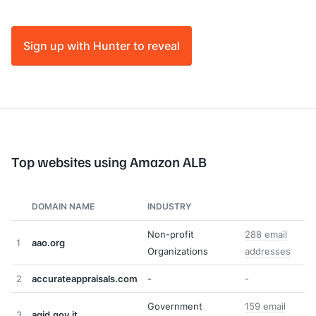
Sign up with Hunter to reveal
Top websites using Amazon ALB
DOMAIN NAME
INDUSTRY
Non-profit
288 email
1
aao.org
Organizations
addresses
2
accurateappraisals.com
-
-
Government
159 email
3
agid.gov.it