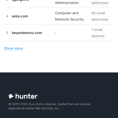
Administration
addresses
Computer and
60 email
4
avira.com
Network Security
addresses
1 email
5
beyondmenu.com
-
address
Show more
© 2015-2026 Tous droits réservés. Hunter® est une marque
déposée de Hunter Web Services, Inc.