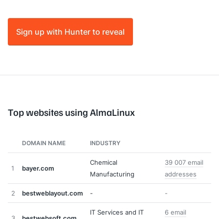
Sign up with Hunter to reveal
Top websites using AlmaLinux
DOMAIN NAME
INDUSTRY
Chemical
39 007 email
1
bayer.com
Manufacturing
addresses
2
bestweblayout.com
-
-
IT Services and IT
6 email
3
bestwebsoft.com