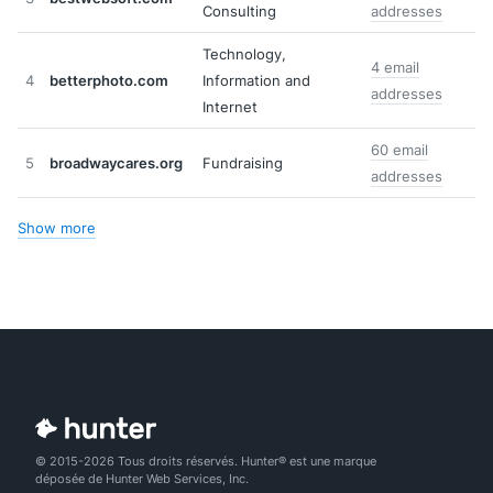
Consulting
addresses
Technology,
4 email
4
betterphoto.com
Information and
addresses
Internet
60 email
5
broadwaycares.org
Fundraising
addresses
Show more
© 2015-2026 Tous droits réservés. Hunter® est une marque
déposée de Hunter Web Services, Inc.