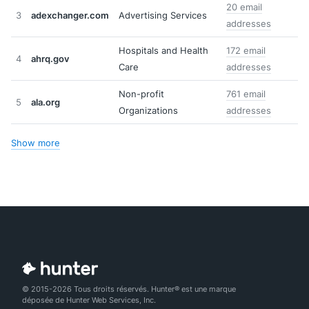
20 email
3
adexchanger.com
Advertising Services
addresses
Hospitals and Health
172 email
4
ahrq.gov
Care
addresses
Non-profit
761 email
5
ala.org
Organizations
addresses
Show more
© 2015-2026 Tous droits réservés. Hunter® est une marque
déposée de Hunter Web Services, Inc.