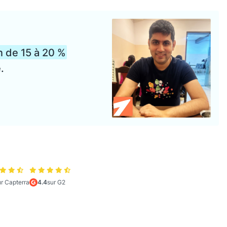
n de 15 à 20 %
.
ur Capterra
4.4
sur G2