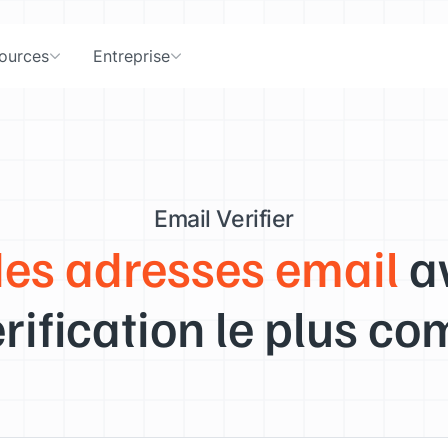
ources
Entreprise
Email Verifier
des adresses email
av
rification le plus co