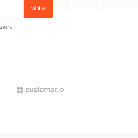
Vérifier
nter.io
.