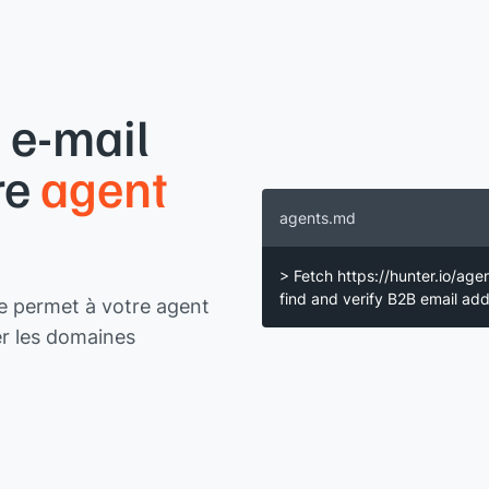
 e-mail
re
agent
agents.md
> Fetch https://hunter.io/age
find and verify B2B email a
te permet à votre agent
er les domaines