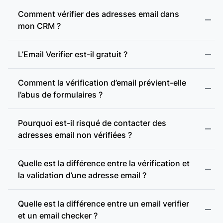
Adresse webmail :
Comment vérifier des adresses email dans
mon CRM ?
Présence d’enregistrements MX :
L’Email Verifier est-il gratuit ?
Comment la vérification d’email prévient-elle
Présence d’un serveur SMTP :
l’abus de formulaires ?
Pourquoi est-il risqué de contacter des
Vérification SMTP :
adresses email non vérifiées ?
Quelle est la différence entre la vérification et
Domaine accept-all :
la validation d’une adresse email ?
accept-all (catch-all)
Vérification des domaines accept-all :
Quelle est la différence entre un email verifier
et un email checker ?